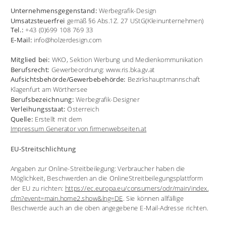
Unternehmensgegenstand: 
Werbegrafik-Design
Umsatzsteuerfrei 
gemäß §6 Abs.1Z. 27 UStG(Kleinunternehmen)
Tel.: 
+43 (0)699 108 769 33
E-Mail: 
info@holzerdesign.com
Mitglied bei: 
WKO, Sektion Werbung und Medienkommunikation
Berufsrecht: 
Gewerbeordnung: www.ris.bka.gv.at
Aufsichtsbehörde/Gewerbebehörde: 
Bezirkshauptmannschaft 
Klagenfurt am Wörthersee
Berufsbezeichnung: 
Werbegrafik-Designer
Verleihungsstaat: 
Österreich
Quelle:
 Erstellt mit dem
Impressum Generator von firmenwebseiten.at
EU-Streitschlichtung
Angaben zur Online-Streitbeilegung: Verbraucher haben die 
Möglichkeit, Beschwerden an die OnlineStreitbeilegungsplattform 
der EU zu richten: 
https://ec.europa.eu/consumers/odr/main/index.
cfm?event=main.home2.show&lng=DE
. Sie können allfällige 
Beschwerde auch an die oben angegebene E-Mail-Adresse richten.