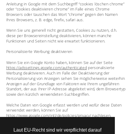
Anleitung in Google mit dem Suchbegriff “cookies löschen chrome” 
oder “cookies deaktivieren chrome” im Falle eines Chrome 
Browsers oder tauschen das Wort “chrome” gegen den Namen 
Ihres Browsers, z. B. edge, firefix, safari aus.
Wenn Sie uns generell nicht gestatten, Cookies zu nutzen, d.h. 
diese per Browsereinstellung deaktivieren, können manche 
Funktionen und Seiten nicht wie erwartet funktionieren. 
Personalisierte Werbung deaktivieren
Wenn Sie ein Google Konto haben, können Sie auf der Seite 
https://adssettings.google.com/authenticated
 personalisierte 
Werbung deaktivieren. Auch im Falle der Deaktivierung der 
Personalisierung von Anzeigen sehen Sie möglicherweise weiterhin 
Anzeigen auf der Grundlage von Faktoren wie Ihrem ungefähren 
Standort, der aus Ihrer IP-Adresse abgeleitet wird, dem Browsertyp 
sowie den kürzlich verwendeten Suchbegriffen.
Welche Daten von Google erfasst werden und wofür diese Daten 
verwendet werden, können Sie auf 
https://www.google.com/intl/de/policies/privacy/
 nachlesen.
Quelle: Erstellt mit dem: 
Laut EU-Recht sind wir verpflichtet darauf
https://www.firmenwebseiten.at/datenschutz-generat
or