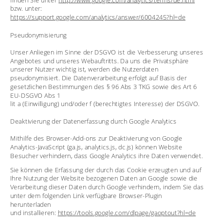
bzw. unter: 
https://support.google.com/analytics/answer/6004245?hl=de
Pseudonymisierung
Unser Anliegen im Sinne der DSGVO ist die Verbesserung unseres 
Angebotes und unseres Webauftritts. Da uns die Privatsphäre 
unserer Nutzer wichtig ist, werden die Nutzerdaten 
pseudonymisiert. Die Datenverarbeitung erfolgt auf Basis der 
gesetzlichen Bestimmungen des § 96 Abs 3 TKG sowie des Art 6 
EU-DSGVO Abs 1 
lit a (Einwilligung) und/oder f (berechtigtes Interesse) der DSGVO.
Deaktivierung der Datenerfassung durch Google Analytics
Mithilfe des Browser-Add-ons zur Deaktivierung von Google 
Analytics-JavaScript (ga.js, analytics.js, dc.js) können Website 
Besucher verhindern, dass Google Analytics ihre Daten verwendet.
Sie können die Erfassung der durch das Cookie erzeugten und auf 
Ihre Nutzung der Website bezogenen Daten an Google sowie die 
Verarbeitung dieser Daten durch Google verhindern, indem Sie das 
unter dem folgenden Link verfügbare Browser-Plugin 
herunterladen 
und installieren: 
https://tools.google.com/dlpage/gaoptout?hl=de